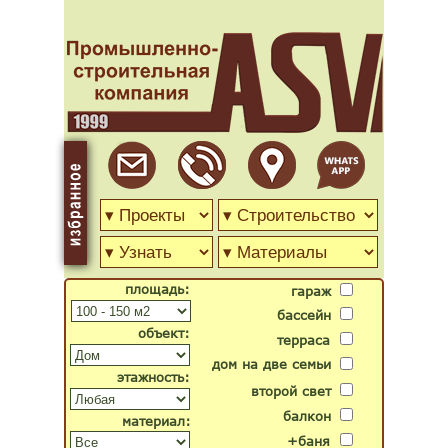
площадь:
гараж
бассейн
объект:
терраса
дом на две семьи
этажность:
второй свет
балкон
материал:
+баня