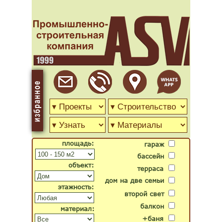
площадь:
гараж
бассейн
объект:
терраса
дом на две семьи
этажность:
второй свет
балкон
материал:
+баня