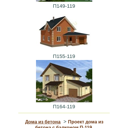
П149-119
П155-119
П164-119
>
Дома из бетона
Проект дома из
бетона с балконом П-119