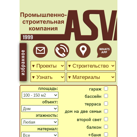
площадь:
гараж
бассейн
объект:
терраса
дом на две семьи
этажность:
второй свет
балкон
материал:
+баня