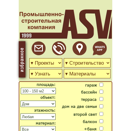
площадь:
гараж
бассейн
объект:
терраса
дом на две семьи
этажность:
второй свет
балкон
материал:
+баня