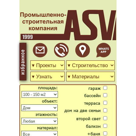
площадь:
гараж
бассейн
объект:
терраса
дом на две семьи
этажность:
второй свет
балкон
материал:
+баня