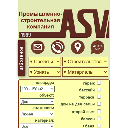
площадь:
гараж
бассейн
объект:
терраса
дом на две семьи
этажность:
второй свет
балкон
материал:
+баня