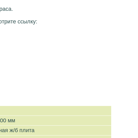
раса.
отрите ссылку:
600 мм
ная ж/б плита