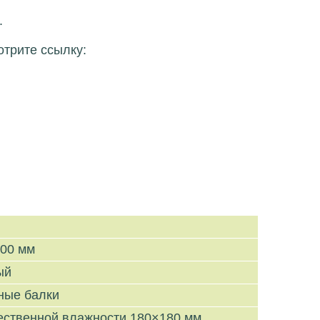
.
отрите ссылку:
800 мм
ый
ные балки
тественной влажности 180×180 мм