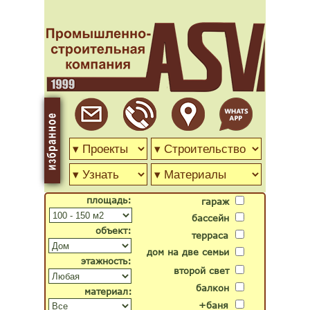
площадь:
гараж
бассейн
объект:
терраса
дом на две семьи
этажность:
второй свет
балкон
материал:
+баня