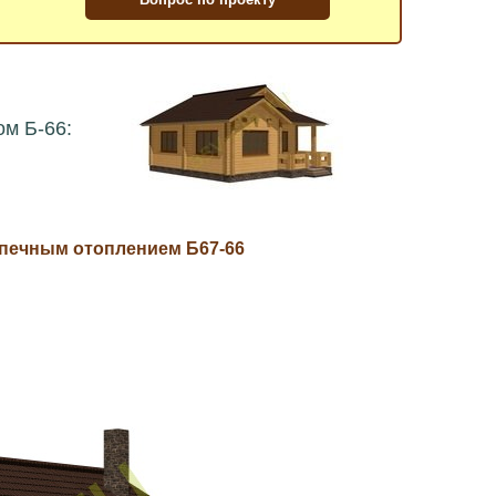
ом Б-66:
 печным отоплением Б67-66