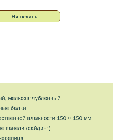
На печать
ый, мелкозаглубленный
ные балки
ественной влажности 150 × 150 мм
е панели (сайдинг)
черепица