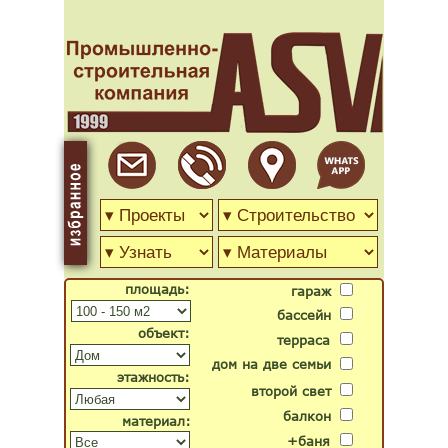
площадь:
гараж
бассейн
объект:
терраса
дом на две семьи
этажность:
второй свет
балкон
материал:
+баня