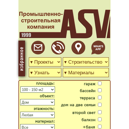
площадь:
гараж
бассейн
объект:
терраса
дом на две семьи
этажность:
второй свет
балкон
материал:
+баня