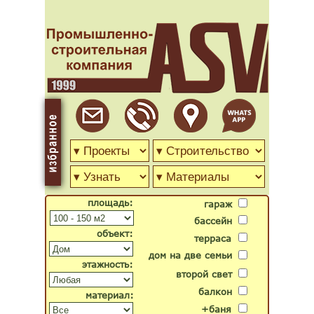
площадь:
гараж
бассейн
объект:
терраса
дом на две семьи
этажность:
второй свет
балкон
материал:
+баня