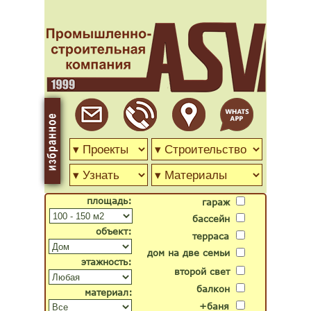
площадь:
гараж
бассейн
объект:
терраса
дом на две семьи
этажность:
второй свет
балкон
материал:
+баня