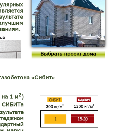
пулярных
является
льтате
аилучшим
ваниям.
Выбрать проект дома
газобетона «Сибит»
2
 на 1 м
)
 СИБИТа
ультате
еджном
ндартный
м марки