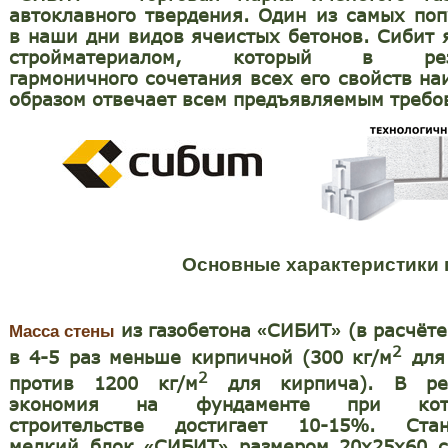
автоклавного твердения.
Один из самых по
в наши дни видов ячеистых бетонов.
Сибит 
стройматериалом, который в резу
гармоничного сочетания всех его свойств н
образом отвечает всем предъявляемым требо
Основные характеристики 
из газобетона
СИБИТ
(в расчёте
«
»
Масса стены
2
в 4-5 раз меньше кирпичной (300 кг/м
для
2
против 1200 кг/м
для кирпича). В рез
экономия на фундаменте при котт
строительстве достигает 10-15%.
Ста
мелкий блок
СИБИТ
размером 20x25x60 с
«
»