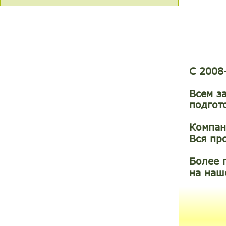
С 2008
Всем з
подгот
Компа
Вся пр
Более 
на наш