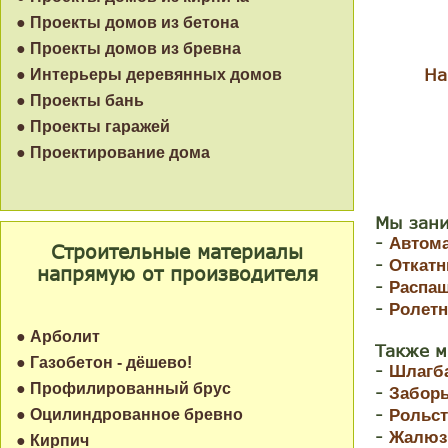
● Проекты домов из бетона
● Проекты домов из бревна
На
● Интерьеры деревянных домов
● Проекты бань
● Проекты гаражей
● Проектирование дома
Мы зани
-
Автома
Строительные материалы
-
Откатн
напрямую от производителя
-
Распа
-
Ролетн
● Арболит
Также м
● Газобетон - дёшево!
-
Шлагб
● Профилированный брус
-
Забор
-
● Оцилиндрованное бревно
Рольст
-
Жалюз
● Кирпич