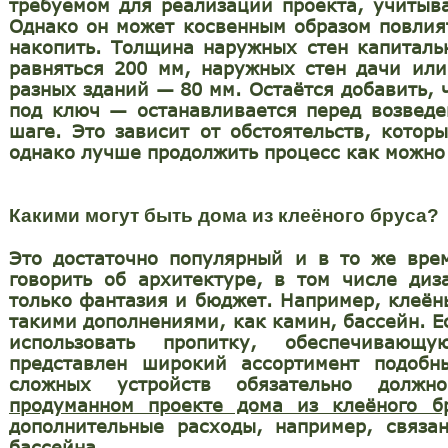
требуемом для реализации проекта, учиты
Однако он может косвенным образом повлия
накопить. Толщина наружных стен капиталь
равняться 200 мм, наружных стен дачи или
разных зданий — 80 мм. Остаётся добавить, ч
под ключ — останавливается перед возвед
шаге. Это зависит от обстоятельств, котор
однако лучше продолжить процесс как можно
Какими могут быть дома из клеёного бруса?
Это достаточно популярный и в то же вре
говорить об архитектуре, в том числе диз
только фантазия и бюджет. Например, клеён
такими дополнениями, как камин, бассейн. 
использовать пропитку, обеспечивающу
представлен широкий ассортимент подобны
сложных устройств обязательно должн
продуманном проекте дома из клеёного б
дополнительные расходы, например, связа
бассейна.