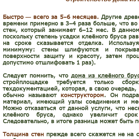
Быстро
всего за 5–6 месяцев.
Другие древ
—
времени примерно в 3–4 раза больше, что во
стен, который занимает 6–12 мес. В данно
поскольку степень усадки клеёного бруса ра
на сроке сказывается отделка. Использу
минимуму: стены шлифуются и покрыва
поверхности защиту и красоту, затем про
допустимо отшлифовать 1 раз).
Следует помнить, что
дома из клеёного бру
стройплощадке требуется только сбо
техдокументацией, которая, в свою очередь, 
обычно называют
конструктором
. Он подра
материал, имеющий узлы соединения и мес
Можно отказаться от данной услуги, что не
клеёного бруса, однако увеличит срок
Следовательно, в итоге разница может быть 
Толщина стен
прежде всего скажется не на с