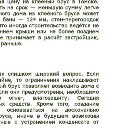
вая
цену на клеёный брус в Томске
.
ть на срок — меньшую сумму легче
ного дома из клеёного бруса может
 бани — 124 мм, стен-перегородок
то иногда строительство ведётся не
ением крыши или на более позднем
ые принимает в расчёт застройщик,
 раньше.
мя слишком широкий вопрос. Если
айне, то ограничения накладывают
ый брус позволяет возводить дома с
Если они предусмотрены, необходимо
ю огне-, влагозащиту. Сегодня
х средств. Кроме того, создание
о основываться на досконально
руса
, иначе в будущем возможны
нные с устранением конденсата от